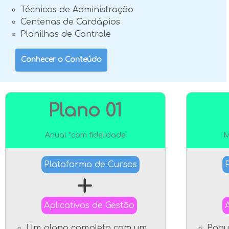
Técnicas de Administração
Centenas de Cardápios
Planilhas de Controle
Conhecer o Conteúdo
Plano 01
Anual *com fidelidade
M
Plataforma de Cursos
+
Aplicativos de Gestão
Um plano completo com um
Pagu