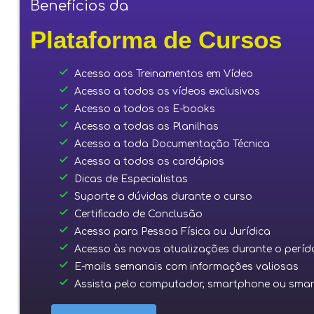
Benefícios da
Plataforma de Cursos
done
Acesso aos Treinamentos em Vídeo
done
Acesso a todos os vídeos exclusivos
done
Acesso a todos os E-books
done
Acesso a todas as Planilhas
done
Acesso a toda Documentação Técnica
done
Acesso a todos os cardápios
done
Dicas de Especialistas
done
Suporte a dúvidas durante o curso
done
Certificado de Conclusão
done
Acesso para Pessoa Física ou Jurídica
done
Acesso às novas atualizações durante o períd
done
E-mails semanais com informações valiosas
done
Assista pelo computador, smartphone ou smar