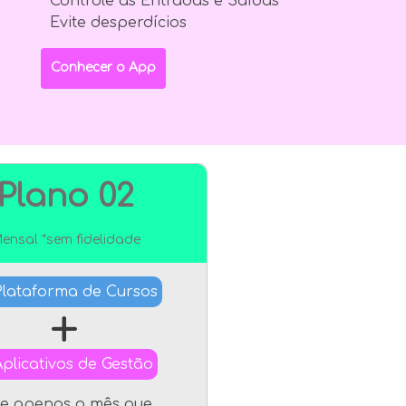
Controle as Entradas e Saídas
Evite desperdícios
Conhecer o App
Plano 02
ensal *sem fidelidade
Plataforma de Cursos
+
Aplicativos de Gestão
e apenas o mês que