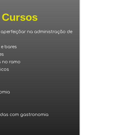
 Cursos
aperfeiçõar na administração de
e bares
es
 no ramo
icos
nomia
idas com gastronomia