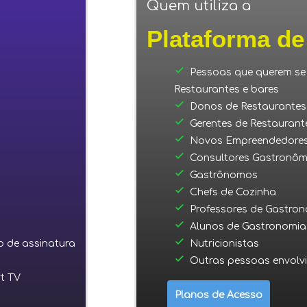
Quem utiliza a
Plataforma de
done
Pessoas que querem se 
Restaurantes e bares
done
Donos de Restaurantes 
done
Gerentes de Restaurant
done
Novos Empreendedores
done
Consultores Gastronôm
done
Gastrônomos
done
Chefs de Cozinha
done
Professores de Gastro
done
Alunos de Gastronomia
done
o de assinatura
Nutricionistas
done
Outras pessoas envolv
t TV
Planos de Acesso