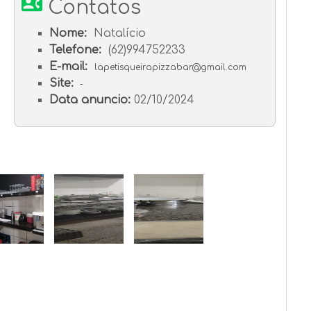
contact_phone
Contatos
Nome:
Natalício
Telefone:
(62)994752233
E-mail:
lapetisqueirapizzabar@gmail.com
Site:
-
Data anuncio:
02/10/2024