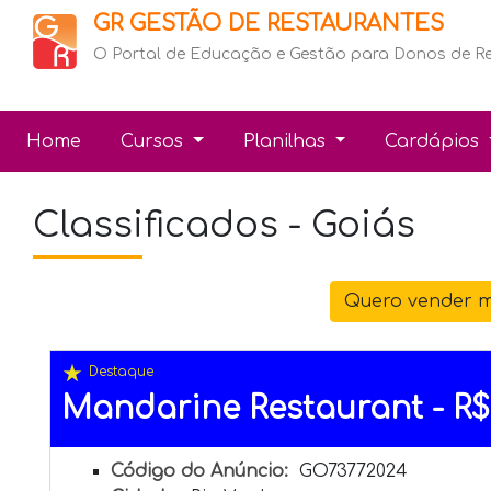
GR GESTÃO DE RESTAURANTES
O Portal de Educação e Gestão para Donos de R
Home
Cursos
Planilhas
Cardápios
Classificados - Goiás
Quero vender m
star_rate
Destaque
Mandarine Restaurant - R$ 3
Código do Anúncio:
GO73772024