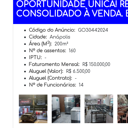
OPORTUNIDADE ÚNICA! R
CONSOLIDADO À VENDA. BR
Código do Anúncio:
GO30442024
Cidade:
Anápolis
2
Área (M
):
200m²
Nº de assentos:
160
IPTU:
-
Faturamento Mensal:
R$ 150.000,00
Aluguel (Valor):
R$ 6.500,00
Aluguel (Contrato):
-
Nº de Funcionários:
14