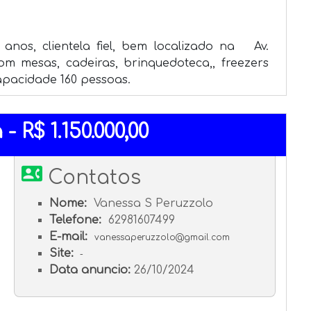
nos, clientela fiel, bem localizado na   Av. 
om mesas, cadeiras, brinquedoteca,, freezers 
Capacidade 160 pessoas.
 R$ 1.150.000,00
contact_phone
Contatos
Nome:
Vanessa S Peruzzolo
Telefone:
62981607499
E-mail:
vanessaperuzzolo@gmail.com
Site:
-
Data anuncio:
26/10/2024