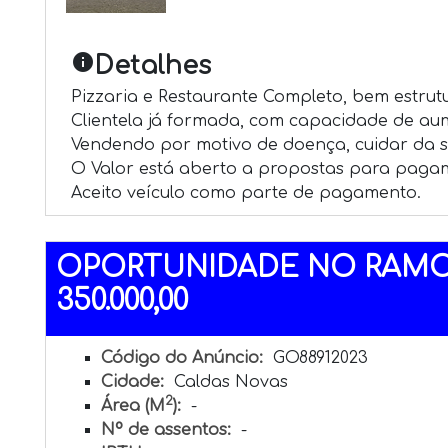
info
Detalhes
Pizzaria e Restaurante Completo, bem estrut
Clientela já formada, com capacidade de aum
Vendendo por motivo de doença, cuidar da s
O Valor está aberto a propostas para pagame
Aceito veículo como parte de pagamento.
OPORTUNIDADE NO RAMO 
350.000,00
Código do Anúncio:
GO88912023
Cidade:
Caldas Novas
2
Área (M
):
-
Nº de assentos:
-