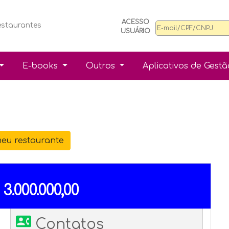
ACESSO
estaurantes
USUÁRIO
E-books
Outros
Aplicativos de Gest
eu restaurante
.000.000,00
contact_phone
Contatos