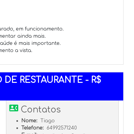
urado, em funcionamento.

entar ainda mais.

aúde é mais importante.

nto a vista.

DE RESTAURANTE - R$
contact_phone
Contatos
Nome:
Tiago
Telefone:
64992571240