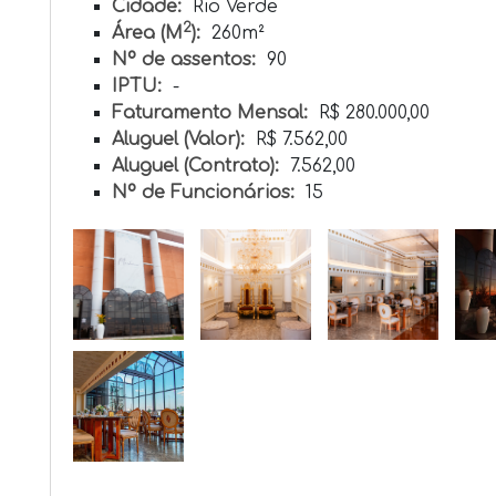
Cidade:
Rio Verde
2
Área (M
):
260m²
Nº de assentos:
90
IPTU:
-
Faturamento Mensal:
R$ 280.000,00
Aluguel (Valor):
R$ 7.562,00
Aluguel (Contrato):
7.562,00
Nº de Funcionários:
15