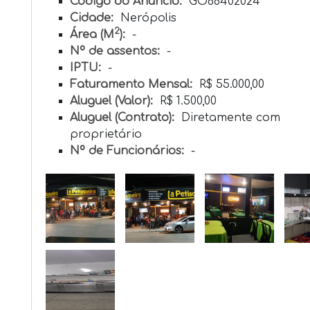
Código do Anúncio:
GO68402024
Cidade:
Nerópolis
2
Área (M
):
-
Nº de assentos:
-
IPTU:
-
Faturamento Mensal:
R$ 55.000,00
Aluguel (Valor):
R$ 1.500,00
Aluguel (Contrato):
Diretamente com
proprietário
Nº de Funcionários:
-