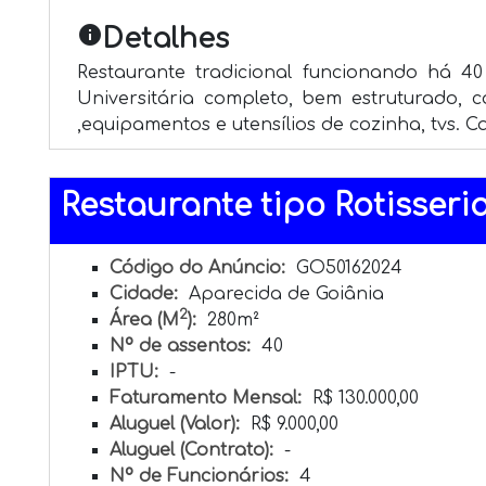
info
Detalhes
Restaurante tradicional funcionando há 40 a
Universitária completo, bem estruturado, c
,equipamentos e utensílios de cozinha, tvs. 
Restaurante tipo Rotisseria -
Código do Anúncio:
GO50162024
Cidade:
Aparecida de Goiânia
2
Área (M
):
280m²
Nº de assentos:
40
IPTU:
-
Faturamento Mensal:
R$ 130.000,00
Aluguel (Valor):
R$ 9.000,00
Aluguel (Contrato):
-
Nº de Funcionários:
4