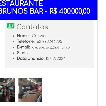
ESTAURANTE
UNOS BAR - R$ 400.000,00
contact_phone
Contatos
Nome:
Creusa
Telefone:
62 998246205
E-mail:
creusaelisete@hotmail.com
Site:
-
Data anuncio:
13/12/2024